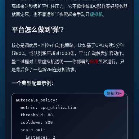
高峰来时秒级扩容扛住压力。它不像传统IDC那样买好服务器
就固定死，也不靠运维半夜爬起来手动开
虚拟机
。
平台怎么做到‘弹’？
核心是调度层+监控+自动化策略。比如基于CPU持续5分钟
超80%，或队列积压超过1000条，平台自动触发扩容动作。
整个过程对上层虚拟机透明——你部署的
应用
照常运行，只
是背后多了一组新VM在分担请求。
一个典型配置示例：
复制代码
autoscale_policy:

  metric: cpu_utilization

  threshold: 80

  cooldown: 300

  scale_out:

    instances: 2
