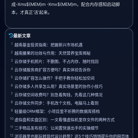
成-Xms${MEM}m -Xmx${MEM}m，配合内存感知启动脚
本，才真正‘活’起来。
最新文章
1
越南基金投资指南：把握新兴市场机遇
2
越南腰果的功效与作用：天然营养宝库揭秘
3
云存储手机照片：不删图、不占内存、随时找回
4
云存储服务商扩容方便吗？真实体验告诉你
5
云存储扩容怎么操作？手把手教你轻松加空间
6
云存储多人共享怎么用？真实场景里的协作小技巧
7
云存储空间收费吗？别急着掏钱，先看这几种情况
8
云存储文件同步：手机改个文档，电脑马上看到
9
轻量级ORM框架：小项目里不折腾的数据库搭档
10
虚拟盘和实盘区别：一文看懂虚拟机里存文件的两种方式
11
二手物品发布技巧：让闲置快速出手的实操细节
12
浏览器里也能玩转现代设计趋势？这5个技巧悄悄提升你的网页体