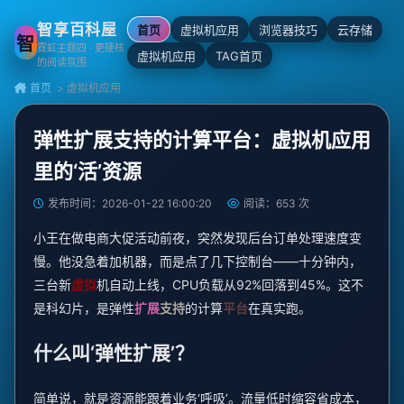
智享百科屋
首页
虚拟机应用
浏览器技巧
云存储
智
霓虹主题四 · 更硬核
虚拟机应用
TAG首页
的阅读氛围
首页
> 虚拟机应用
弹性扩展支持的计算平台：虚拟机应用
里的‘活’资源
发布时间：2026-01-22 16:00:20
阅读：653 次
小王在做电商大促活动前夜，突然发现后台订单处理速度变
慢。他没急着加机器，而是点了几下控制台——十分钟内，
三台新
虚拟
机自动上线，CPU负载从92%回落到45%。这不
是科幻片，是弹性
扩展
支持
的计算
平台
在真实跑。
什么叫‘弹性扩展’？
简单说，就是资源能跟着业务‘呼吸’。流量低时缩容省成本，