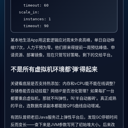
    timeout: 60

  scale_in:

    instances: 1

    timeout: 90
某本地生活App用这套逻辑应对周末外卖高峰，单日自动伸
缩17次，人力干预为零。他们原来得提前一周预估峰值、申
请资源、部署镜像，现在只管写好策略，剩下的交给平台。
不是所有虚拟机环境都‘弹’得起来
关键看底层是否支持热添加：内存和vCPU能不能在线调整？
存储卷能否自动挂载？网络IP是否池化管理？如果每扩一台
都要重启虚拟机，那就不叫弹性，叫‘半自动搬砖’。真正成熟
的平台，连数据库读副本都能按QPS曲线自动增减。
有团队曾把老旧Java服务迁上弹性平台后，发现GC停顿时间
反而变长——查下来是JVM参数写死了初始堆大小。后来改