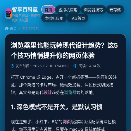
智享百科屋
首页
虚拟机应用
浏览器技巧
云存储
智
霓虹主题四 · 更硬核
虚拟机应用
TAG首页
的阅读氛围
首页
> 浏览器技巧
浏览器里也能玩转现代设计趋势？这5
个技巧悄悄提升你的网页体验
发布时间：2026-02-10 17:41:38
阅读：404 次
打开 Chrome 或 Edge，点开一个新标签页——你可能没注
意，那个简洁的卡片布局、微动效加载、深色模式切换按
钮，其实都是现代
设计
趋势在
浏览器
端的落地。
1. 深色模式不是开关，是默认习惯
现在连知乎、小红书、B站的
网页
版都默认适配系统深色模
式。你不用手动点设置，只要在 macOS 系统偏好或