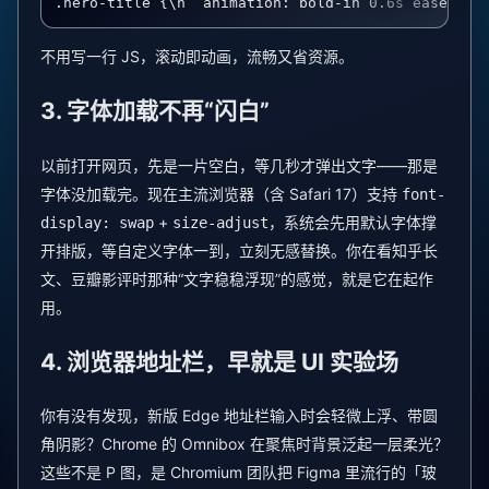
.hero-title {\n  animation: bold-in 0.6s ease-out
不用写一行 JS，滚动即动画，流畅又省资源。
3. 字体加载不再“闪白”
以前打开网页，先是一片空白，等几秒才弹出文字——那是
字体没加载完。现在主流浏览器（含 Safari 17）支持
font-
+
，系统会先用默认字体撑
display: swap
size-adjust
开排版，等自定义字体一到，立刻无感替换。你在看知乎长
文、豆瓣影评时那种“文字稳稳浮现”的感觉，就是它在起作
用。
4. 浏览器地址栏，早就是 UI 实验场
你有没有发现，新版 Edge 地址栏输入时会轻微上浮、带圆
角阴影？Chrome 的 Omnibox 在聚焦时背景泛起一层柔光？
这些不是 P 图，是 Chromium 团队把 Figma 里流行的「玻