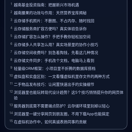
1
越南基金投资指南：把握新兴市场机遇
2
越南腰果的功效与作用：天然营养宝库揭秘
3
云存储手机照片：不删图、不占内存、随时找回
4
云存储服务商扩容方便吗？真实体验告诉你
5
云存储扩容怎么操作？手把手教你轻松加空间
6
云存储多人共享怎么用？真实场景里的协作小技巧
7
云存储空间收费吗？别急着掏钱，先看这几种情况
8
云存储文件同步：手机改个文档，电脑马上看到
9
轻量级ORM框架：小项目里不折腾的数据库搭档
10
虚拟盘和实盘区别：一文看懂虚拟机里存文件的两种方式
11
二手物品发布技巧：让闲置快速出手的实操细节
12
浏览器里也能玩转现代设计趋势？这5个技巧悄悄提升你的网页体
验
13
服务器到底需不需要端点防护？云存储环境里别掉以轻心
14
浏览器里一键分享网页到朋友圈，不用下载App也能搞定
15
在虚拟机协作中，如何真诚表扬同事的贡献