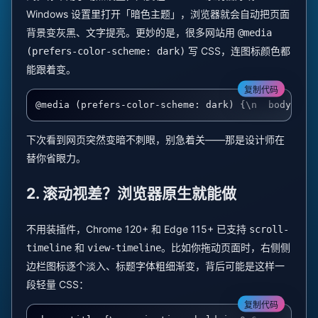
Windows 设置里打开「暗色主题」，浏览器就会自动把页面
背景变灰黑、文字提亮。更妙的是，很多网站用
@media
写 CSS，连图标颜色都
(prefers-color-scheme: dark)
能跟着变。
复制代码
@media (prefers-color-scheme: dark) {\n  body { b
下次看到网页突然变暗不刺眼，别急着关——那是设计师在
替你省眼力。
2. 滚动视差？浏览器原生就能做
不用装插件，Chrome 120+ 和 Edge 115+ 已支持
scroll-
和
。比如你拖动页面时，右侧侧
timeline
view-timeline
边栏图标逐个淡入、标题字体粗细渐变，背后可能是这样一
段轻量 CSS：
复制代码