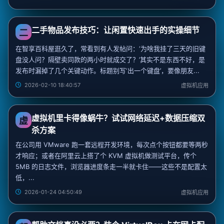
二手物品发布技巧：让闲置快速出手的实操细节
二
在智享百科屋逛久了，常看到有人发帖问：‘为啥我挂了三天的旧键
盘没人问？隔壁卖同款的两小时就成交了？’其实不是东西不好，是
发布时漏掉了几个关键动作。标题别写‘出一个键盘’，要像朋友...
2026-02-10 18:40:57
虚拟机应用
虚拟机里卡得像蜗牛？试试网络延迟+数据压缩双
虚
杀方案
在公司用 VMware 跑一套远程开发环境，每次点个按钮都要等两秒
才响应；或者在阿里云上搭了个 KVM 虚拟机做测试平台，传个
5MB 的日志文件，浏览器进度条走一半就卡住——这些不是配置太
低，...
2026-01-24 04:50:49
虚拟机应用