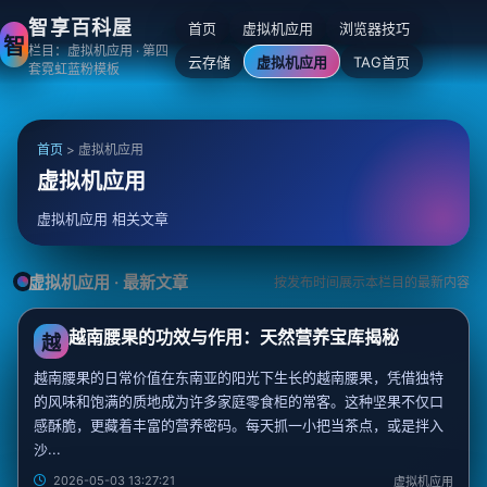
智享百科屋
首页
虚拟机应用
浏览器技巧
智
栏目：虚拟机应用 · 第四
云存储
虚拟机应用
TAG首页
套霓虹蓝粉模板
首页
>
虚拟机应用
虚拟机应用
虚拟机应用 相关文章
虚拟机应用 · 最新文章
按发布时间展示本栏目的最新内容
越南腰果的功效与作用：天然营养宝库揭秘
越
越南腰果的日常价值在东南亚的阳光下生长的越南腰果，凭借独特
的风味和饱满的质地成为许多家庭零食柜的常客。这种坚果不仅口
感酥脆，更藏着丰富的营养密码。每天抓一小把当茶点，或是拌入
沙...
2026-05-03 13:27:21
虚拟机应用