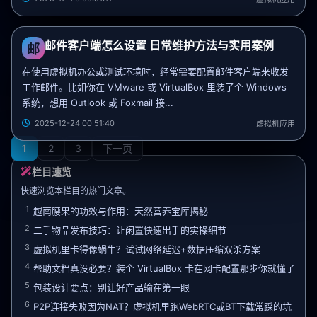
邮件客户端怎么设置 日常维护方法与实用案例
邮
在使用虚拟机办公或测试环境时，经常需要配置邮件客户端来收发
工作邮件。比如你在 VMware 或 VirtualBox 里装了个 Windows
系统，想用 Outlook 或 Foxmail 接...
2025-12-24 00:51:40
虚拟机应用
1
2
3
下一页
栏目速览
快速浏览本栏目的热门文章。
1
越南腰果的功效与作用：天然营养宝库揭秘
2
二手物品发布技巧：让闲置快速出手的实操细节
3
虚拟机里卡得像蜗牛？试试网络延迟+数据压缩双杀方案
4
帮助文档真没必要？装个 VirtualBox 卡在网卡配置那步你就懂了
5
包装设计要点：别让好产品输在第一眼
6
P2P连接失败因为NAT？虚拟机里跑WebRTC或BT下载常踩的坑