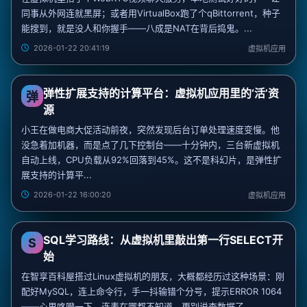
同事从外网连就黑屏；或者用VirtualBox跑了个qBittorrent，种子
能搜到，就是没人和你握手——八成是NAT在背后捣鬼。...
2026-01-22 20:41:19
虚拟机应用
弹性扩展支持的计算平台：虚拟机应用里的‘活’资
弹
源
小王在做电商大促活动前夜，突然发现后台订单处理速度变慢。他
没急着加机器，而是点了几下控制台——十分钟内，三台新虚拟机
自动上线，CPU负载从92%回落到45%。这不是科幻片，是弹性扩
展支持的计算平...
2026-01-22 16:00:20
虚拟机应用
SQL学习路线：从虚拟机里敲出第一行SELECT开
S
始
在智享百科屋搭过Linux虚拟机的朋友，大概都经历过这种场景：刚
配好MySQL，连上命令行，手一抖输错个分号，提示ERROR 1064
——心里咯噔一下，连表在哪都不知道，更别说查数据了。...