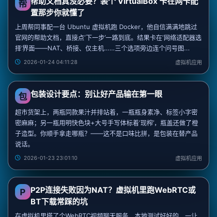
帮助文档真没必要？装个 VirtualBox 卡在网卡配
帮
置那步你就懂了
上周帮同事配一台 Ubuntu 虚拟机跑 Docker，他自信满满地跳过
官网的帮助文档，直接点‘下一步’一路到底。结果卡在‘网络适配器选
择’界面——NAT、桥接、仅主机……三个选项旁边连个问号图...
2026-01-24 04:11:28
虚拟机应用
包装设计要点：别让好产品输在第一眼
包
超市货架上，两瓶同款果汁并排站着，一瓶瓶身素净、标签小字密
密麻麻；另一瓶用明快色块+大号手写体标着‘现榨’，瓶盖还做了橙
子造型。你顺手拿走哪瓶？——这不是口味比拼，是包装在替产品
说话。
2026-01-23 23:01:10
虚拟机应用
P2P连接失败因为NAT？虚拟机里跑WebRTC或
P
BT下载常踩的坑
在虚拟机里搭了个WebRTC视频聊天服务，本地测试好好的，一让