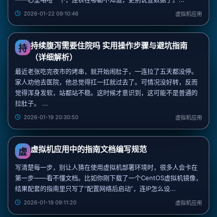
2026-01-22 09:10:46
虚拟机应用
持续腹泻需要住院吗 实用操作步骤与避坑指南
持
（详细解析）
最近老张吃完夜市的烤串，就开始闹肚子，一连拉了五天都没停。
家人劝他去医院，他总觉得扛一扛就过去了。可情况没好转，反而
觉得浑身发软，站都站不稳。这时候才意识到，这可能不是普通的
拉肚子。 ...
2026-01-19 20:30:50
虚拟机应用
虚拟机应用中的指南文档编写规范
虚
写清楚每一步，别让人猜在使用虚拟机部署环境时，很多人会卡在
第一步——看不懂文档。比如你刚下载了一个CentOS虚拟机镜像，
结果配套的指南里只写了“配置网络后启动”，连IP怎么设...
2026-01-19 09:11:20
虚拟机应用