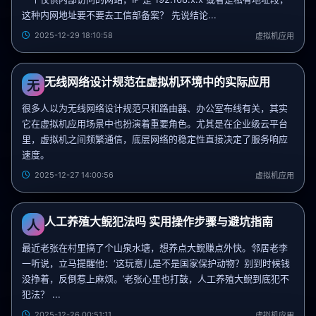
这种内网地址要不要去工信部备案？ 先说结论...
2025-12-29 18:10:58
虚拟机应用
无线网络设计规范在虚拟机环境中的实际应用
无
很多人以为无线网络设计规范只和路由器、办公室布线有关，其实
它在虚拟机应用场景中也扮演着重要角色。尤其是在企业级云平台
里，虚拟机之间频繁通信，底层网络的稳定性直接决定了服务响应
速度。
2025-12-27 14:00:56
虚拟机应用
人工养殖大鲵犯法吗 实用操作步骤与避坑指南
人
最近老张在村里搞了个山泉水塘，想养点大鲵赚点外快。邻居老李
一听说，立马提醒他：‘这玩意儿是不是国家保护动物？别到时候钱
没挣着，反倒惹上麻烦。’老张心里也打鼓，人工养殖大鲵到底犯不
犯法？ ...
2025-12-26 00:51:11
虚拟机应用